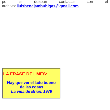
por si desean contactar con el
archivo:
lluisbenejambuhigas@gmail.com
.
LA FRASE DEL MES:
Hay que ver el lado bueno
de las cosas
La vida de Brian, 1979