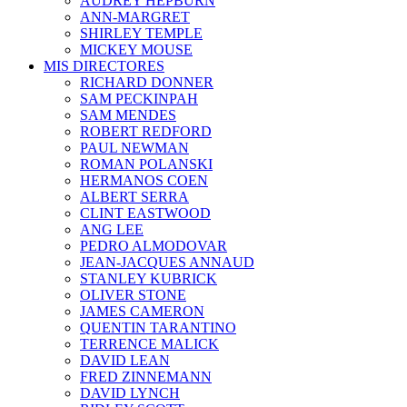
AUDREY HEPBURN
ANN-MARGRET
SHIRLEY TEMPLE
MICKEY MOUSE
MIS DIRECTORES
RICHARD DONNER
SAM PECKINPAH
SAM MENDES
ROBERT REDFORD
PAUL NEWMAN
ROMAN POLANSKI
HERMANOS COEN
ALBERT SERRA
CLINT EASTWOOD
ANG LEE
PEDRO ALMODOVAR
JEAN-JACQUES ANNAUD
STANLEY KUBRICK
OLIVER STONE
JAMES CAMERON
QUENTIN TARANTINO
TERRENCE MALICK
DAVID LEAN
FRED ZINNEMANN
DAVID LYNCH