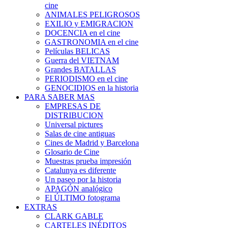
cine
ANIMALES PELIGROSOS
EXILIO y EMIGRACION
DOCENCIA en el cine
GASTRONOMIA en el cine
Películas BELICAS
Guerra del VIETNAM
Grandes BATALLAS
PERIODISMO en el cine
GENOCIDIOS en la historia
PARA SABER MAS
EMPRESAS DE
DISTRIBUCION
Universal pictures
Salas de cine antiguas
Cines de Madrid y Barcelona
Glosario de Cine
Muestras prueba impresión
Catalunya es diferente
Un paseo por la historia
APAGÓN analógico
El ÚLTIMO fotograma
EXTRAS
CLARK GABLE
CARTELES INÉDITOS