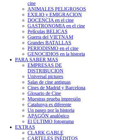
cine
ANIMALES PELIGROSOS
EXILIO y EMIGRACION
DOCENCIA en el cine
GASTRONOMIA en el cine
Películas BELICAS
Guerra del VIETNAM
Grandes BATALLAS
PERIODISMO en el cine
GENOCIDIOS en la historia
PARA SABER MAS
EMPRESAS DE
DISTRIBUCION
Universal pictures
Salas de cine antiguas
Cines de Madrid y Barcelona
Glosario de Cine
Muestras prueba impresión
Catalunya es diferente
Un paseo por la historia
APAGÓN analógico
El ÚLTIMO fotograma
EXTRAS
CLARK GABLE
CARTELES INÉDITOS