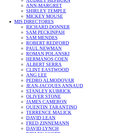
AUDREY HEPBURN
ANN-MARGRET
SHIRLEY TEMPLE
MICKEY MOUSE
MIS DIRECTORES
RICHARD DONNER
SAM PECKINPAH
SAM MENDES
ROBERT REDFORD
PAUL NEWMAN
ROMAN POLANSKI
HERMANOS COEN
ALBERT SERRA
CLINT EASTWOOD
ANG LEE
PEDRO ALMODOVAR
JEAN-JACQUES ANNAUD
STANLEY KUBRICK
OLIVER STONE
JAMES CAMERON
QUENTIN TARANTINO
TERRENCE MALICK
DAVID LEAN
FRED ZINNEMANN
DAVID LYNCH