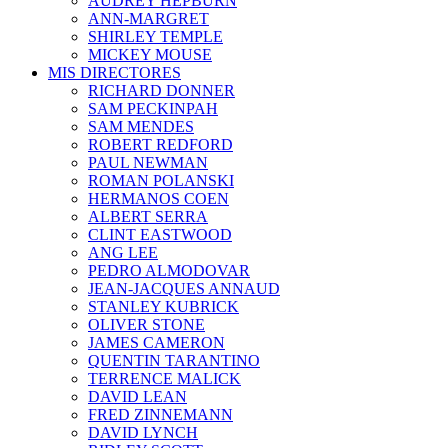
AUDREY HEPBURN
ANN-MARGRET
SHIRLEY TEMPLE
MICKEY MOUSE
MIS DIRECTORES
RICHARD DONNER
SAM PECKINPAH
SAM MENDES
ROBERT REDFORD
PAUL NEWMAN
ROMAN POLANSKI
HERMANOS COEN
ALBERT SERRA
CLINT EASTWOOD
ANG LEE
PEDRO ALMODOVAR
JEAN-JACQUES ANNAUD
STANLEY KUBRICK
OLIVER STONE
JAMES CAMERON
QUENTIN TARANTINO
TERRENCE MALICK
DAVID LEAN
FRED ZINNEMANN
DAVID LYNCH