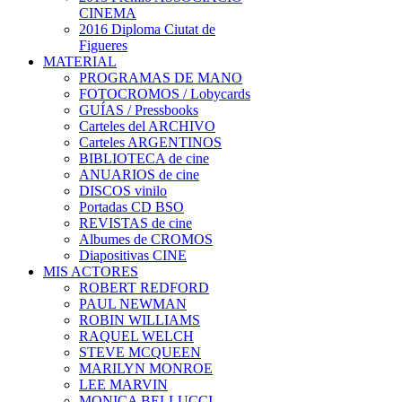
CINEMA
2016 Diploma Ciutat de
Figueres
MATERIAL
PROGRAMAS DE MANO
FOTOCROMOS / Lobycards
GUÍAS / Pressbooks
Carteles del ARCHIVO
Carteles ARGENTINOS
BIBLIOTECA de cine
ANUARIOS de cine
DISCOS vinilo
Portadas CD BSO
REVISTAS de cine
Albumes de CROMOS
Diapositivas CINE
MIS ACTORES
ROBERT REDFORD
PAUL NEWMAN
ROBIN WILLIAMS
RAQUEL WELCH
STEVE MCQUEEN
MARILYN MONROE
LEE MARVIN
MONICA BELLUCCI