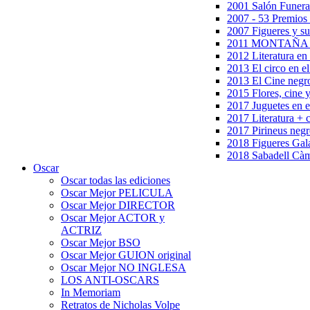
2001 Salón Funera
2007 - 53 Premios
2007 Figueres y su
2011 MONTAÑA en
2012 Literatura en 
2013 El circo en el
2013 El Cine negr
2015 Flores, cine 
2017 Juguetes en e
2017 Literatura + 
2017 Pirineus negr
2018 Figueres Gala
2018 Sabadell Càm
Oscar
Oscar todas las ediciones
Oscar Mejor PELICULA
Oscar Mejor DIRECTOR
Oscar Mejor ACTOR y
ACTRIZ
Oscar Mejor BSO
Oscar Mejor GUION original
Oscar Mejor NO INGLESA
LOS ANTI-OSCARS
In Memoriam
Retratos de Nicholas Volpe