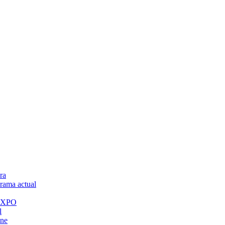
ra
ama actual
 EXPO
l
ine