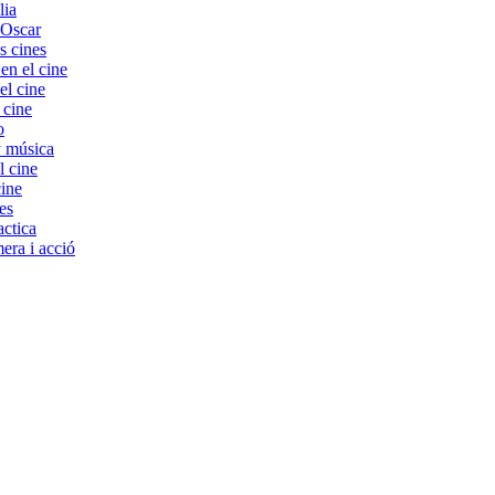
lia
 Oscar
s cines
 el cine
el cine
 cine
o
y música
l cine
cine
es
ctica
era i acció