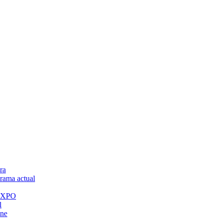
ra
ama actual
 EXPO
l
ine