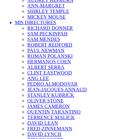
AUDREY HEPBURN
ANN-MARGRET
SHIRLEY TEMPLE
MICKEY MOUSE
MIS DIRECTORES
RICHARD DONNER
SAM PECKINPAH
SAM MENDES
ROBERT REDFORD
PAUL NEWMAN
ROMAN POLANSKI
HERMANOS COEN
ALBERT SERRA
CLINT EASTWOOD
ANG LEE
PEDRO ALMODOVAR
JEAN-JACQUES ANNAUD
STANLEY KUBRICK
OLIVER STONE
JAMES CAMERON
QUENTIN TARANTINO
TERRENCE MALICK
DAVID LEAN
FRED ZINNEMANN
DAVID LYNCH