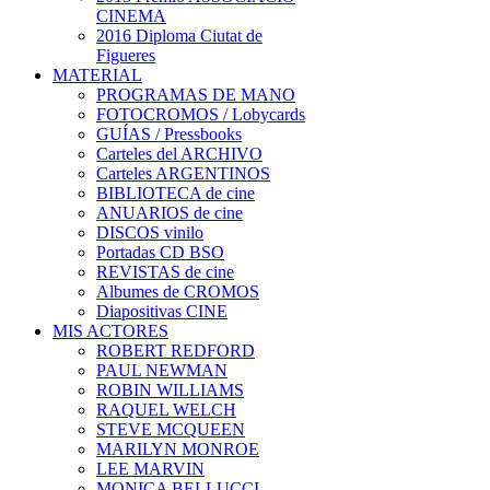
CINEMA
2016 Diploma Ciutat de
Figueres
MATERIAL
PROGRAMAS DE MANO
FOTOCROMOS / Lobycards
GUÍAS / Pressbooks
Carteles del ARCHIVO
Carteles ARGENTINOS
BIBLIOTECA de cine
ANUARIOS de cine
DISCOS vinilo
Portadas CD BSO
REVISTAS de cine
Albumes de CROMOS
Diapositivas CINE
MIS ACTORES
ROBERT REDFORD
PAUL NEWMAN
ROBIN WILLIAMS
RAQUEL WELCH
STEVE MCQUEEN
MARILYN MONROE
LEE MARVIN
MONICA BELLUCCI