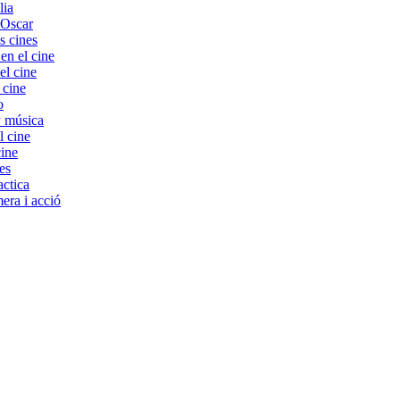
lia
 Oscar
s cines
 el cine
el cine
 cine
o
y música
l cine
cine
es
ctica
era i acció