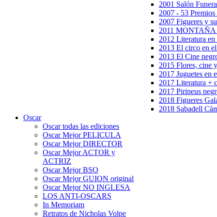
2001 Salón Funera
2007 - 53 Premios
2007 Figueres y su
2011 MONTAÑA en
2012 Literatura en 
2013 El circo en el
2013 El Cine negr
2015 Flores, cine 
2017 Juguetes en e
2017 Literatura + 
2017 Pirineus negr
2018 Figueres Gala
2018 Sabadell Càm
Oscar
Oscar todas las ediciones
Oscar Mejor PELICULA
Oscar Mejor DIRECTOR
Oscar Mejor ACTOR y
ACTRIZ
Oscar Mejor BSO
Oscar Mejor GUION original
Oscar Mejor NO INGLESA
LOS ANTI-OSCARS
In Memoriam
Retratos de Nicholas Volpe