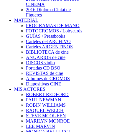
CINEMA
2016 Diploma Ciutat de
Figueres
MATERIAL
PROGRAMAS DE MANO
FOTOCROMOS / Lobycards
GUÍAS / Pressbooks
Carteles del ARCHIVO
Carteles ARGENTINOS
BIBLIOTECA de cine
ANUARIOS de cine
DISCOS vinilo
Portadas CD BSO
REVISTAS de cine
Albumes de CROMOS
Diapositivas CINE
MIS ACTORES
ROBERT REDFORD
PAUL NEWMAN
ROBIN WILLIAMS
RAQUEL WELCH
STEVE MCQUEEN
MARILYN MONROE
LEE MARVIN
MONICA BELLUCCI