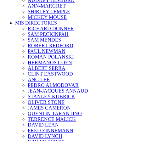
AUDREY HEPBURN
ANN-MARGRET
SHIRLEY TEMPLE
MICKEY MOUSE
MIS DIRECTORES
RICHARD DONNER
SAM PECKINPAH
SAM MENDES
ROBERT REDFORD
PAUL NEWMAN
ROMAN POLANSKI
HERMANOS COEN
ALBERT SERRA
CLINT EASTWOOD
ANG LEE
PEDRO ALMODOVAR
JEAN-JACQUES ANNAUD
STANLEY KUBRICK
OLIVER STONE
JAMES CAMERON
QUENTIN TARANTINO
TERRENCE MALICK
DAVID LEAN
FRED ZINNEMANN
DAVID LYNCH