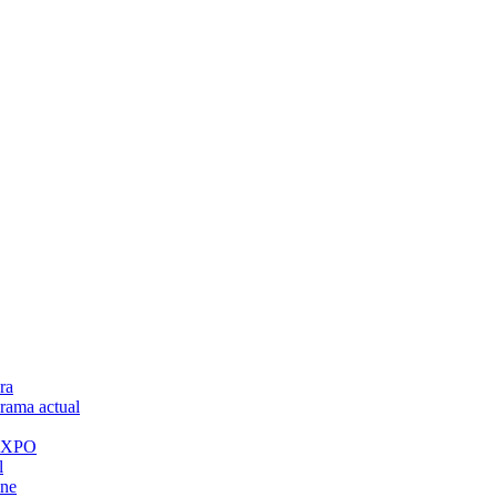
ra
ama actual
 EXPO
l
ine