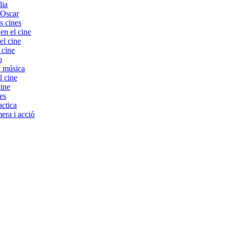
lia
 Oscar
s cines
 el cine
el cine
 cine
o
y música
l cine
cine
es
ctica
era i acció