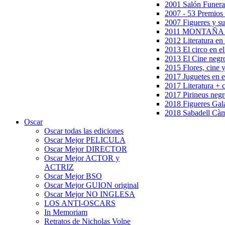
2001 Salón Funera
2007 - 53 Premios
2007 Figueres y su
2011 MONTAÑA en
2012 Literatura en 
2013 El circo en el
2013 El Cine negr
2015 Flores, cine 
2017 Juguetes en e
2017 Literatura + 
2017 Pirineus negr
2018 Figueres Gala
2018 Sabadell Càm
Oscar
Oscar todas las ediciones
Oscar Mejor PELICULA
Oscar Mejor DIRECTOR
Oscar Mejor ACTOR y
ACTRIZ
Oscar Mejor BSO
Oscar Mejor GUION original
Oscar Mejor NO INGLESA
LOS ANTI-OSCARS
In Memoriam
Retratos de Nicholas Volpe