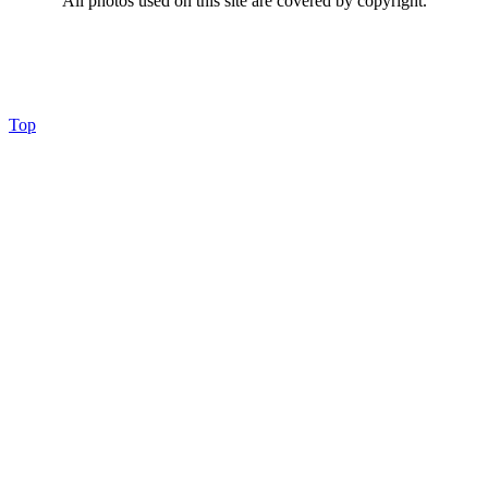
All photos used on this site are covered by copyright.
Top