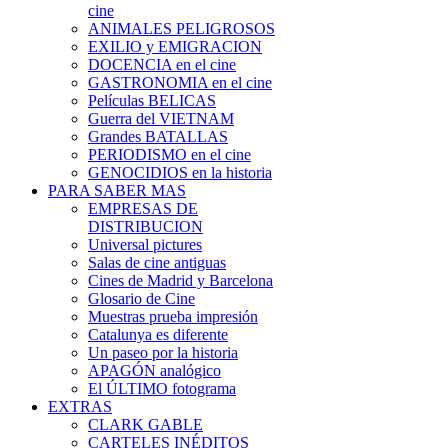
cine
ANIMALES PELIGROSOS
EXILIO y EMIGRACION
DOCENCIA en el cine
GASTRONOMIA en el cine
Películas BELICAS
Guerra del VIETNAM
Grandes BATALLAS
PERIODISMO en el cine
GENOCIDIOS en la historia
PARA SABER MAS
EMPRESAS DE
DISTRIBUCION
Universal pictures
Salas de cine antiguas
Cines de Madrid y Barcelona
Glosario de Cine
Muestras prueba impresión
Catalunya es diferente
Un paseo por la historia
APAGÓN analógico
El ÚLTIMO fotograma
EXTRAS
CLARK GABLE
CARTELES INÉDITOS