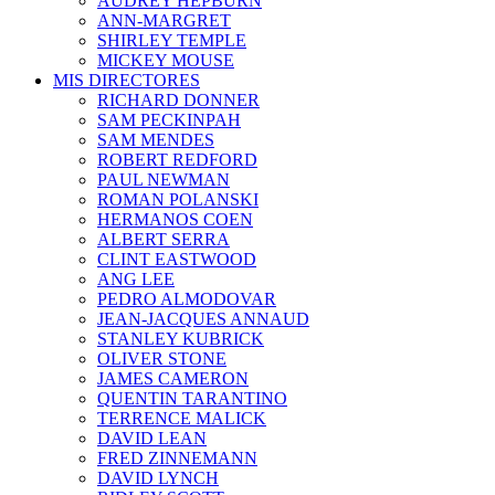
AUDREY HEPBURN
ANN-MARGRET
SHIRLEY TEMPLE
MICKEY MOUSE
MIS DIRECTORES
RICHARD DONNER
SAM PECKINPAH
SAM MENDES
ROBERT REDFORD
PAUL NEWMAN
ROMAN POLANSKI
HERMANOS COEN
ALBERT SERRA
CLINT EASTWOOD
ANG LEE
PEDRO ALMODOVAR
JEAN-JACQUES ANNAUD
STANLEY KUBRICK
OLIVER STONE
JAMES CAMERON
QUENTIN TARANTINO
TERRENCE MALICK
DAVID LEAN
FRED ZINNEMANN
DAVID LYNCH