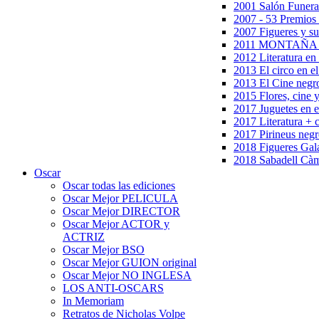
2001 Salón Funera
2007 - 53 Premios
2007 Figueres y su
2011 MONTAÑA en
2012 Literatura en 
2013 El circo en el
2013 El Cine negr
2015 Flores, cine 
2017 Juguetes en e
2017 Literatura + 
2017 Pirineus negr
2018 Figueres Gala
2018 Sabadell Càm
Oscar
Oscar todas las ediciones
Oscar Mejor PELICULA
Oscar Mejor DIRECTOR
Oscar Mejor ACTOR y
ACTRIZ
Oscar Mejor BSO
Oscar Mejor GUION original
Oscar Mejor NO INGLESA
LOS ANTI-OSCARS
In Memoriam
Retratos de Nicholas Volpe