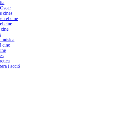
lia
 Oscar
s cines
 el cine
el cine
 cine
o
y música
l cine
cine
es
ctica
era i acció