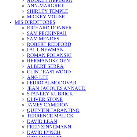
AUDREY HEPBURN
ANN-MARGRET
SHIRLEY TEMPLE
MICKEY MOUSE
MIS DIRECTORES
RICHARD DONNER
SAM PECKINPAH
SAM MENDES
ROBERT REDFORD
PAUL NEWMAN
ROMAN POLANSKI
HERMANOS COEN
ALBERT SERRA
CLINT EASTWOOD
ANG LEE
PEDRO ALMODOVAR
JEAN-JACQUES ANNAUD
STANLEY KUBRICK
OLIVER STONE
JAMES CAMERON
QUENTIN TARANTINO
TERRENCE MALICK
DAVID LEAN
FRED ZINNEMANN
DAVID LYNCH