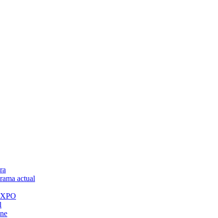
ra
ama actual
 EXPO
l
ine