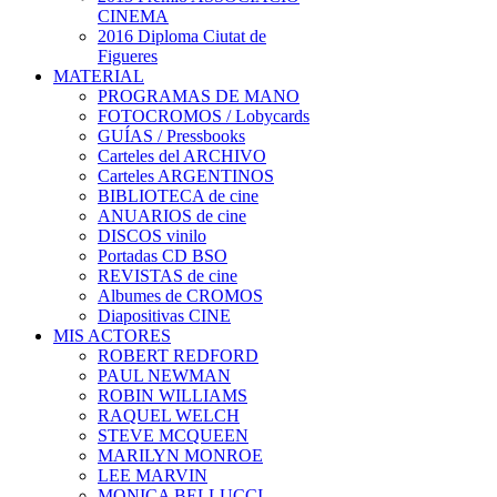
CINEMA
2016 Diploma Ciutat de
Figueres
MATERIAL
PROGRAMAS DE MANO
FOTOCROMOS / Lobycards
GUÍAS / Pressbooks
Carteles del ARCHIVO
Carteles ARGENTINOS
BIBLIOTECA de cine
ANUARIOS de cine
DISCOS vinilo
Portadas CD BSO
REVISTAS de cine
Albumes de CROMOS
Diapositivas CINE
MIS ACTORES
ROBERT REDFORD
PAUL NEWMAN
ROBIN WILLIAMS
RAQUEL WELCH
STEVE MCQUEEN
MARILYN MONROE
LEE MARVIN
MONICA BELLUCCI