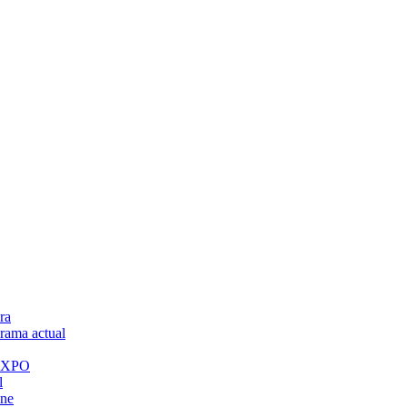
ra
ama actual
 EXPO
l
ine