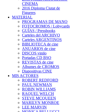
CINEMA
2016 Diploma Ciutat de
Figueres
MATERIAL
PROGRAMAS DE MANO
FOTOCROMOS / Lobycards
GUÍAS / Pressbooks
Carteles del ARCHIVO
Carteles ARGENTINOS
BIBLIOTECA de cine
ANUARIOS de cine
DISCOS vinilo
Portadas CD BSO
REVISTAS de cine
Albumes de CROMOS
Diapositivas CINE
MIS ACTORES
ROBERT REDFORD
PAUL NEWMAN
ROBIN WILLIAMS
RAQUEL WELCH
STEVE MCQUEEN
MARILYN MONROE
LEE MARVIN
MONICA BELLUCCI