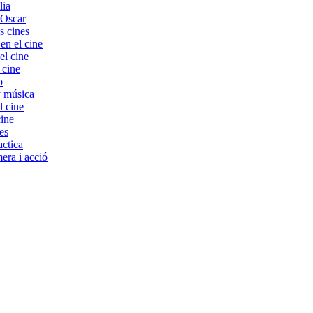
lia
 Oscar
s cines
 el cine
el cine
 cine
o
y música
l cine
cine
es
ctica
era i acció