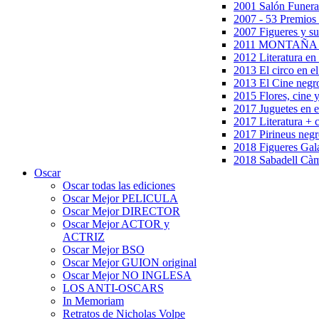
2001 Salón Funera
2007 - 53 Premios
2007 Figueres y su
2011 MONTAÑA en
2012 Literatura en 
2013 El circo en el
2013 El Cine negr
2015 Flores, cine 
2017 Juguetes en e
2017 Literatura + 
2017 Pirineus negr
2018 Figueres Gala
2018 Sabadell Càm
Oscar
Oscar todas las ediciones
Oscar Mejor PELICULA
Oscar Mejor DIRECTOR
Oscar Mejor ACTOR y
ACTRIZ
Oscar Mejor BSO
Oscar Mejor GUION original
Oscar Mejor NO INGLESA
LOS ANTI-OSCARS
In Memoriam
Retratos de Nicholas Volpe