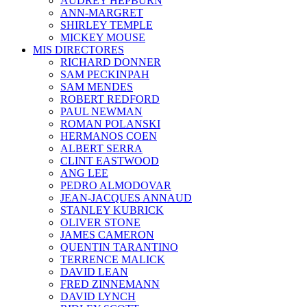
AUDREY HEPBURN
ANN-MARGRET
SHIRLEY TEMPLE
MICKEY MOUSE
MIS DIRECTORES
RICHARD DONNER
SAM PECKINPAH
SAM MENDES
ROBERT REDFORD
PAUL NEWMAN
ROMAN POLANSKI
HERMANOS COEN
ALBERT SERRA
CLINT EASTWOOD
ANG LEE
PEDRO ALMODOVAR
JEAN-JACQUES ANNAUD
STANLEY KUBRICK
OLIVER STONE
JAMES CAMERON
QUENTIN TARANTINO
TERRENCE MALICK
DAVID LEAN
FRED ZINNEMANN
DAVID LYNCH